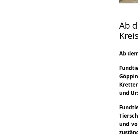
Ab d
Krei
Ab dem 
Fundti
Göppi
Krette
und Ur
Fundti
Tiersc
und vo
zustän