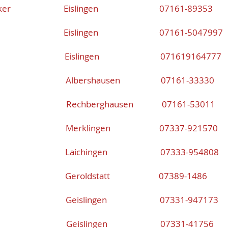
lecker Eislingen 07161-89353
ll Eislingen 07161-5047997
ter Eislingen 071619164777
zak Albershausen 07161-33330
n Rechberghausen 07161-53011
tsch Merklingen 07337-921570
mid Laichingen 07333-954808
pp Geroldstatt 07389-1486
ckh Geislingen 07331-947173
z Geislingen 07331-41756