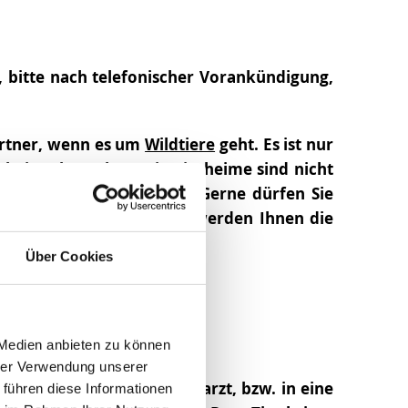
e, bitte nach telefonischer Vorankündigung,
partner, wenn es um
Wildtiere
geht. Es ist nur
ierheim abzugeben. Die Tierheime sind nicht
ressfrei unterzubringen. Gerne dürfen Sie
in Verbindung setzen, wir werden Ihnen die
 zur Wildvogelhilfe.
Über Cookies
 Medien anbieten zu können
hrer Verwendung unserer
im, sondern zu einem Tierarzt, bzw. in eine
 führen diese Informationen