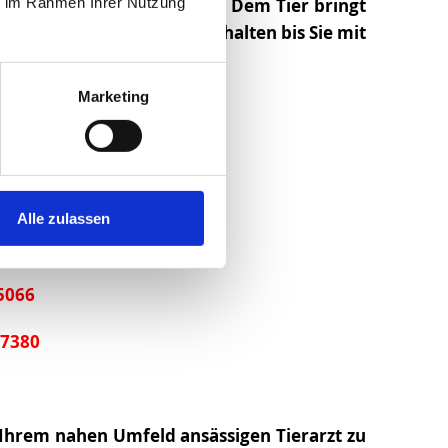
Tier Ihre Hilfe zu schenken. Dem Tier bringt
ie im Rahmen Ihrer Nutzung
ein verletztes Tier warm zu halten bis Sie mit
Marketing
u erreichen:
7173-8080
359828
Alle zulassen
-932130
5066
37380
in Ihrem nahen Umfeld ansässigen Tierarzt zu