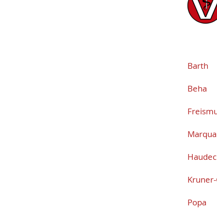
Bar
Beh
Freis
Mar
Haud
Krun
Po