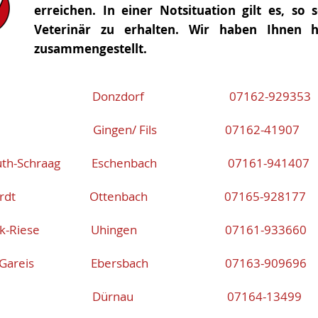
erreichen. In einer Notsituation gilt es, so
Veterinär zu erhalten. Wir haben Ihnen hi
zusammengestellt.
th Donzdorf 07162-929353
a Gingen/ Fils 07162-41907
muth-Schraag Eschenbach 07161-941407
quardt Ottenbach 07165-928177
eck-Riese Uhingen 07161-933660
er-Gareis Ebersbach 07163-909696
pa Dürnau 07164-13499