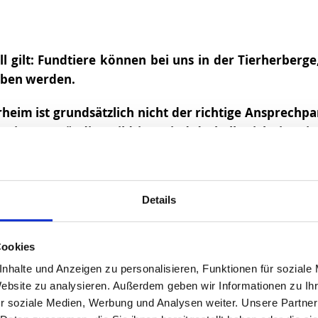
l gilt: Fundtiere können bei uns in der Tierherberg
ben werden.
rheim ist grundsätzlich nicht der richtige Ansprech
stiere zuständig. Wildtiere sind deshalb nicht im T
echend ausgestattet, um Wildtiere artgerecht und st
eim Auffinden eines Wildtieres telefonisch mit uns 
e Ansprechpartner mitteilen. oder folgen Sie dem Link
Details
Cookies
nhalte und Anzeigen zu personalisieren, Funktionen für soziale
Website zu analysieren. Außerdem geben wir Informationen zu I
te oder verunfallte Tiere
gehören
nicht
in ein Tierhe
r soziale Medien, Werbung und Analysen weiter. Unsere Partner