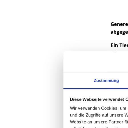
Generel
abgege
Ein Tie
für Hau
entspr
sich b
richtig
Zustimmung
Diese Webseite verwendet 
Klick
Wir verwenden Cookies, um I
und die Zugriffe auf unsere 
Verletz
Website an unsere Partner fü