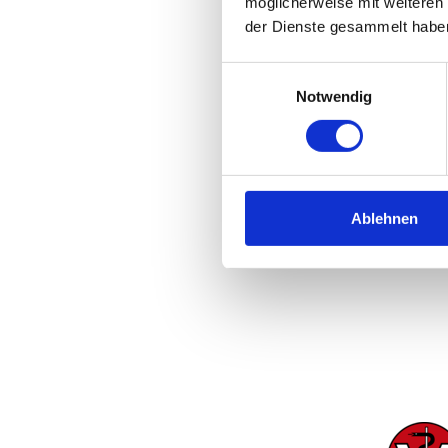
Tierkli
möglicherweise mit weiteren
der Dienste gesammelt habe
es nich
ihm bei
Einwilligungsauswahl
Notwendig
Ablehnen