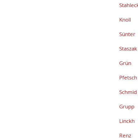
Stah
Kno
Sün
Stas
Grü
Pfe
Sch
Gru
Lin
Ren