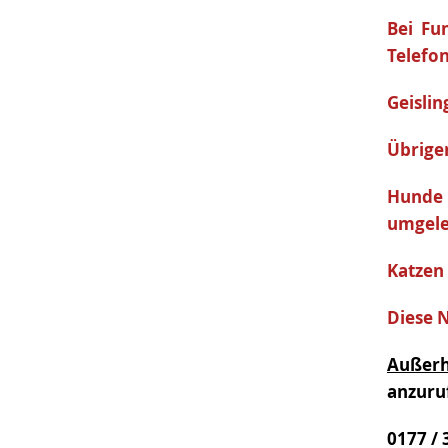
Bei Fu
Telefo
Geislin
Übrige
Hunde 
umgele
Katzen 
Diese 
Außerh
anzuruf
0177 / 