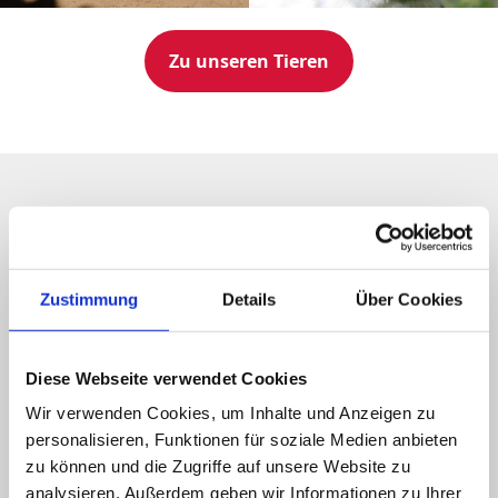
Zu unseren Tieren
Unser Motto:
Zustimmung
Details
Über Cookies
"Der Seestern"
Diese Webseite verwendet Cookies
Wir verwenden Cookies, um Inhalte und Anzeigen zu
Als der alte Mann bei Sonnenuntergang den Strand
personalisieren, Funktionen für soziale Medien anbieten
entlang ging, sah er vor sich einen jungen Mann,
zu können und die Zugriffe auf unsere Website zu
der Seesterne aufhob und ins Meer warf.
analysieren. Außerdem geben wir Informationen zu Ihrer