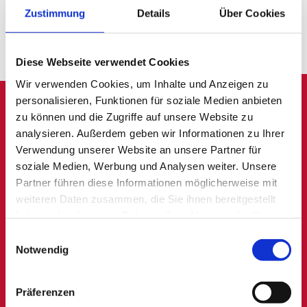
Zustimmung
Details
Über Cookies
Diese Webseite verwendet Cookies
Wir verwenden Cookies, um Inhalte und Anzeigen zu
personalisieren, Funktionen für soziale Medien anbieten
zu können und die Zugriffe auf unsere Website zu
analysieren. Außerdem geben wir Informationen zu Ihrer
Verwendung unserer Website an unsere Partner für
Wir sind für Sie da
soziale Medien, Werbung und Analysen weiter. Unsere
Partner führen diese Informationen möglicherweise mit
weiteren Daten zusammen, die Sie ihnen bereitgestellt
Haben Sie Fragen, Wünsche oder Anregungen -
haben oder die sie im Rahmen Ihrer Nutzung der Dienste
wir freuen uns auf eine Nachricht.
gesammelt haben.
Einwilligungsauswahl
Sie möchten lieber persönlich mit uns
Notwendig
sprechen? Kein Problem - rufen Sie uns doch
einfach an.
Präferenzen