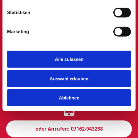
Statistiken
Marketing
Zum Spendenformular
Alle zulassen
Auswahl erlauben
Jetzt Kontakt aufnehmen
Ablehnen
oder Anrufen: 07162-943288