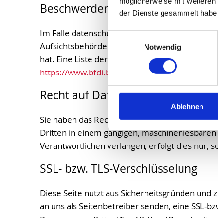
möglicherweise mit weiteren
Beschwerderecht bei der zuständ
der Dienste gesammelt habe
Im Falle datenschutzrechtlicher Verstöße ste
Einwilligungsauswahl
Aufsichtsbehörde in datenschutzrechtlichen F
Notwendig
hat. Eine Liste der Datenschutzbeauftragten
https://www.bfdi.bund.de/DE/Infothek/Anschrif
Recht auf Datenübertragbarkeit
Ablehnen
Sie haben das Recht, Daten, die wir auf Grundla
Dritten in einem gängigen, maschinenlesbaren 
Verantwortlichen verlangen, erfolgt dies nur, s
SSL- bzw. TLS-Verschlüsselung
Diese Seite nutzt aus Sicherheitsgründen und z
an uns als Seitenbetreiber senden, eine SSL-bz