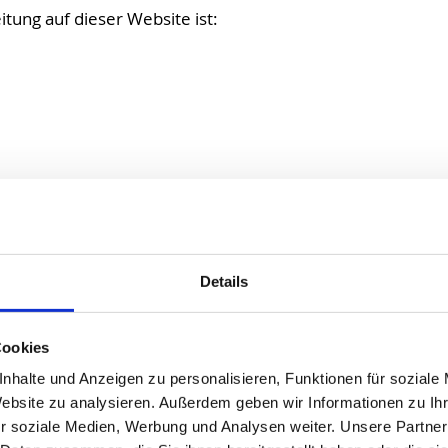
itung auf dieser Website ist:
 juristische Person, die allein oder gemeinsam mit anderen
ail-Adressen o. Ä.) entscheidet.
Details
atenverarbeitung
Cookies
hrer ausdrücklichen Einwilligung möglich. Sie können eine 
nhalte und Anzeigen zu personalisieren, Funktionen für soziale
ng per E-Mail an uns. Die Rechtmäßigkeit der bis zum Wid
Website zu analysieren. Außerdem geben wir Informationen zu I
r soziale Medien, Werbung und Analysen weiter. Unsere Partner